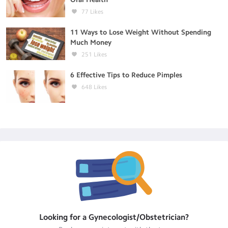
77
Likes
11 Ways to Lose Weight Without Spending
Much Money
251
Likes
6 Effective Tips to Reduce Pimples
648
Likes
Looking for a
Gynecologist/Obstetrician
?